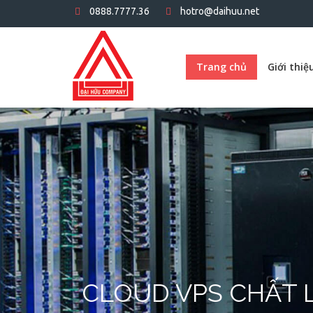
0888.7777.36
hotro@daihuu.net
Trang chủ
Giới thiệ
CLOUD VPS CHẤT