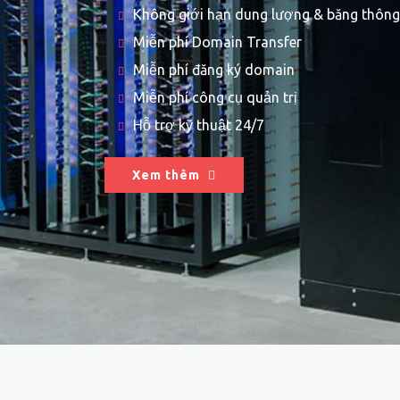
Không giới hạn dung lượng & băng thông
Miễn phí Domain Transfer
Miễn phí đăng ký domain
Miễn phí công cụ quản trị
Hỗ trợ kỹ thuật 24/7
Xem thêm