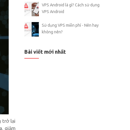
VPS Android là gì? Cách sử dụng
VPS Android
Sử dụng VPS miễn phí - Nên hay
không nên?
Bài viết mới nhất
trở lại
a, giảm