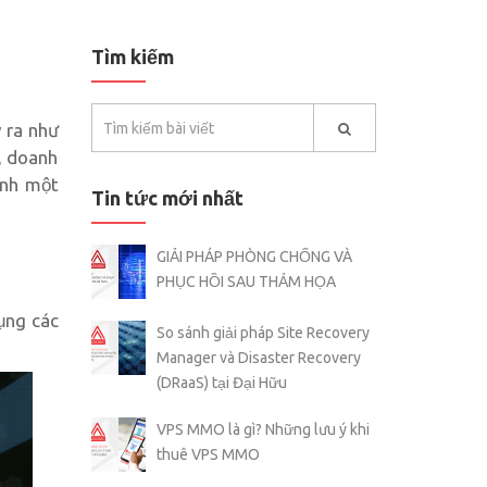
Tìm kiếm
y ra như
y, doanh
ành một
Tin tức mới nhất
GIẢI PHÁP PHÒNG CHỐNG VÀ
PHỤC HỒI SAU THẢM HỌA
ụng các
So sánh giải pháp Site Recovery
Manager và Disaster Recovery
(DRaaS) tại Đại Hữu
VPS MMO là gì? Những lưu ý khi
thuê VPS MMO