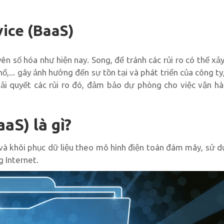
vice (BaaS)
ên số hóa như hiện nay. Song, để tránh các rủi ro có thể xả
nổ,... gây ảnh hưởng đến sự tồn tại và phát triển của công t
ải quyết các rủi ro đó, đảm bảo dự phòng cho việc vận h
aS) là gì?
u và khôi phục dữ liệu theo mô hình điện toán đám mây, sử d
g Internet.