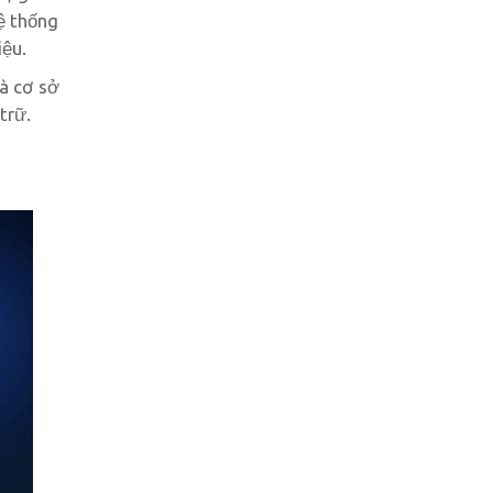
ệ thống
iệu.
à cơ sở
trữ.