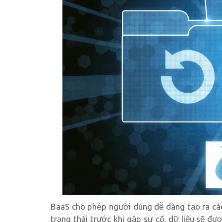
BaaS cho phép người dùng dễ dàng tạo ra các
trạng thái trước khi gặp sự cố, dữ liệu sẽ đ