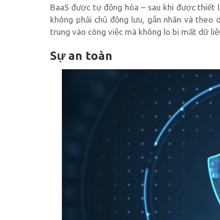
BaaS được tự động hóa – sau khi được thiết l
không phải chủ động lưu, gắn nhãn và theo d
trung vào công việc mà không lo bị mất dữ liệ
Sự an toàn