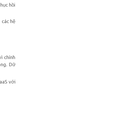
hục hồi
n các hệ
ì chính
óng. Dữ
aaS với