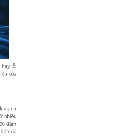
 hay lỗi
liệu của
dùng cá
rữ nhiều
p độ đảm
 bản đã