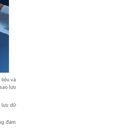
liệu và
sao lưu
 lưu dữ
ống đám