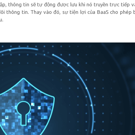
ập, thông tin sẽ tự động được lưu khi nó truyền trực tiếp v
õi thông tin. Thay vào đó, sự tiện lợi của BaaS cho phép 
u.