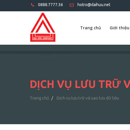
0888.7777.36
hotro@daihuu.net
Trang chủ
Giới thiệu
DỊCH VỤ LƯU TRỮ 
Trang chủ
Dịch vụ lưu trữ và sao lưu dữ liệu