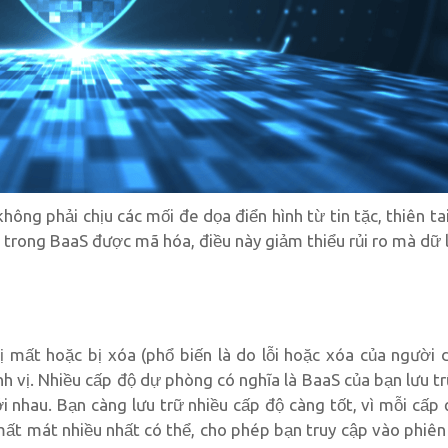
ông phải chịu các mối đe dọa điển hình từ tin tặc, thiên tai
ữ trong BaaS được mã hóa, điều này giảm thiểu rủi ro mà dữ 
 mất hoặc bị xóa (phổ biến là do lỗi hoặc xóa của người 
nh vị. Nhiều cấp độ dự phòng có nghĩa là BaaS của bạn lưu t
với nhau. Bạn càng lưu trữ nhiều cấp độ càng tốt, vì mỗi cấ
ất mát nhiều nhất có thể, cho phép bạn truy cập vào phiên