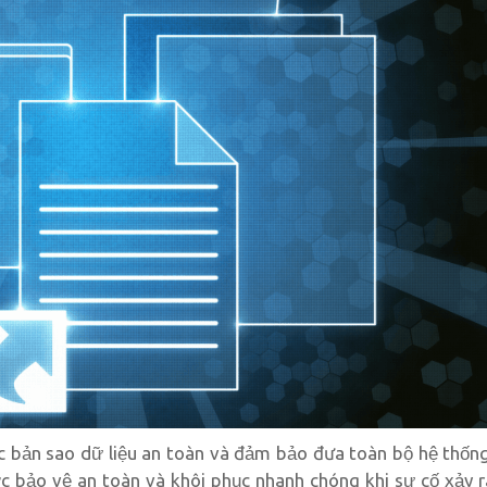
 bản sao dữ liệu an toàn và đảm bảo đưa toàn bộ hệ thống 
ược bảo vệ an toàn và khôi phục nhanh chóng khi sự cố xảy r