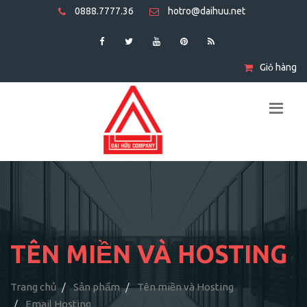
0888.7777.36
hotro@daihuu.net
Giỏ hàng
TÊN MIỀN VÀ HOSTING
Trang chủ
Sản phẩm
Tên miền và Hosting
Email Hosting