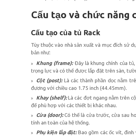
Cấu tạo và chức năng 
Cấu tạo của tủ Rack
Tùy thuộc vào nhà sản xuất và mục đích sử d
bản như:
Khung (frame):
Đây là khung chính của tủ
trọng lực và có thể được lắp đặt trên sàn, tườ
Cột (post):
Là các thành phần dọc nằm trên
đương với chiều cao 1.75 inch (44.45mm).
Khay (shelf):
Là các đợt ngang nằm trên cột
để phù hợp với các thiết bị khác nhau.
Cửa (door):
Có thể là cửa trước, cửa sau ho
tính an toàn của hệ thống.
Phụ kiện lắp đặt:
Bao gồm các ốc vít, đinh v