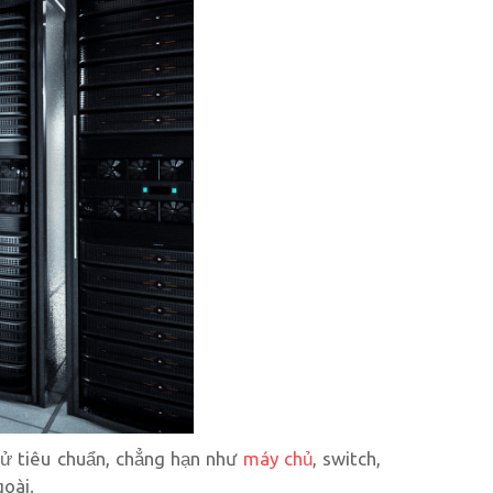
 tử tiêu chuẩn, chẳng hạn như
máy chủ
, switch,
goài.