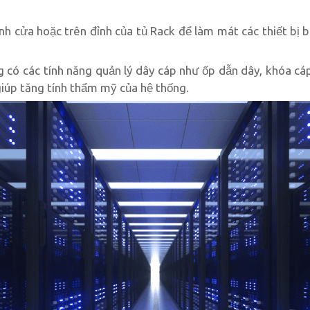
nh cửa hoặc trên đỉnh của tủ Rack để làm mát các thiết bị b
có các tính năng quản lý dây cáp như ốp dẫn dây, khóa cáp
giúp tăng tính thẩm mỹ của hệ thống.