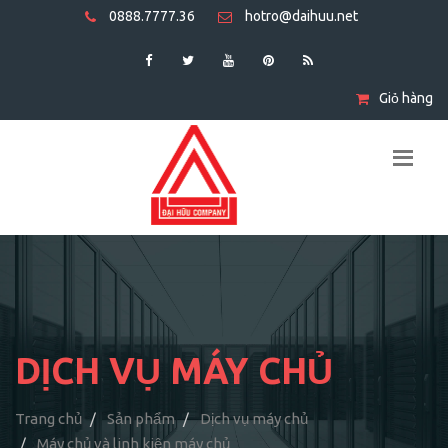
0888.7777.36
hotro@daihuu.net
Giỏ hàng
DỊCH VỤ MÁY CHỦ
Trang chủ
Sản phẩm
Dịch vụ máy chủ
Máy chủ và linh kiện máy chủ