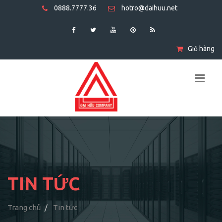
0888.7777.36
hotro@daihuu.net
Giỏ hàng
TIN TỨC
Trang chủ
Tin tức